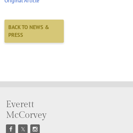
Original Article
BACK TO NEWS &
PRESS
Everett
McCorvey